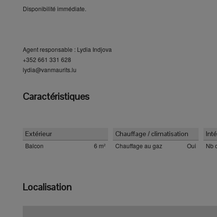
Disponibilité immédiate.
Agent responsable : Lydia Indjova
+352 661 331 628
lydia@vanmaurits.lu
Caractéristiques
Extérieur
Chauffage / climatisation
Inté
Balcon
6 m²
Chauffage au gaz
Oui
Nb d
Localisation