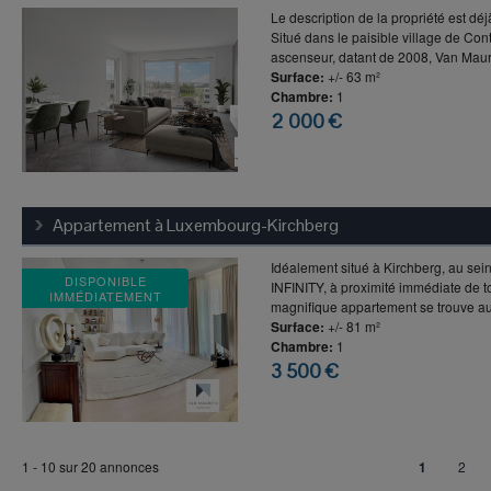
Le description de la propriété est déjà
Situé dans le paisible village de Co
ascenseur, datant de 2008, Van Maurit
Surface:
+/- 63 m²
Chambre:
1
2 000 €
Appartement à
Luxembourg-Kirchberg
Idéalement situé à Kirchberg, au sei
DISPONIBLE
INFINITY, à proximité immédiate de t
IMMÉDIATEMENT
magnifique appartement se trouve au
Surface:
+/- 81 m²
Chambre:
1
3 500 €
1 - 10 sur 20 annonces
1
2