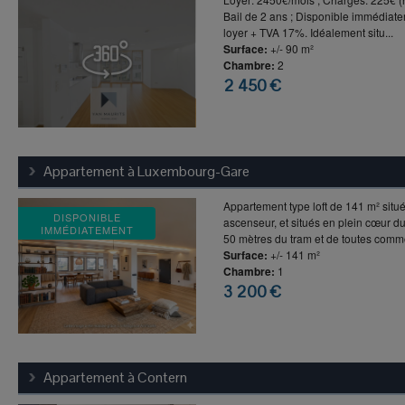
Bail de 2 ans ; Disponible immédiate
loyer + TVA 17%. Idéalement situ...
Surface:
+/- 90 m²
Chambre:
2
2 450 €
Appartement à
Luxembourg-Gare
Appartement type loft de 141 m² sit
DISPONIBLE
ascenseur, et situés en plein cœur du
IMMÉDIATEMENT
50 mètres du tram et de toutes commo
Surface:
+/- 141 m²
Chambre:
1
3 200 €
Appartement à
Contern