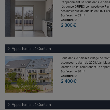
L'appartement, se situe dans le paisi
résidence ORFEO composée de 7 unités
des matériaux de qualité en 2021 et b
Surface:
+/- 63 m²
Chambre:
2
2 300 €
Appartement à
Contern
Situé dans le paisible village de Co
ascenseur, datant de 2008, Van Maur
location un lot comprenant un appart
Surface:
+/- 80 m²
Chambre:
2
2 400 €
Appartement à
Contern