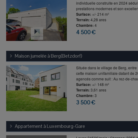
individuelle construite en 2024 sédu
prestations modernes et son excellent
Surface:
+/- 214 m²
Terrain:
4,28 ares
Chambre:
4
4 500 €
Maison jumelée à
Berg(Betzdorf)
Située dans le village de Berg, ent
cette maison unifamiliale datant de
agencés comme suit : Au rez-de-chau
Surface:
+/- 148 m²
Terrain:
3,61 ares
Chambre:
3
3 500 €
Appartement à
Luxembourg-Gare
Loyer: 2450€/mois ; Charges: 225€ (hor