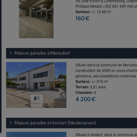
39, côte d'Eich à Luxembourg. Dispo
Philippe Mélard +352 661 405 446 ph
Surface:
+/- 12,48 m²
160 €
Maison jumelée à
Mensdorf
Située dans la commune de Mensdorf
construction de 2026 en cours d'ach
généreux, ses prestations modernes e
Surface:
+/- 215 m²
Terrain:
3,51 ares
Chambre:
4
4 200 €
Maison jumelée à
Hostert (Niederanven)
Située à Hostert, dans la commune d