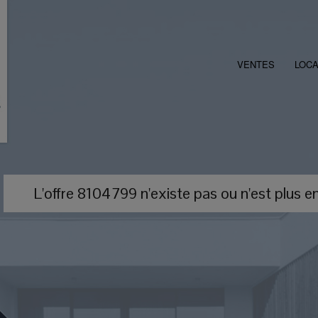
VENTES
LOCA
L'offre 8104799 n'existe pas ou n'est plus en