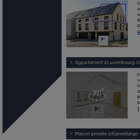
S
s
d
S
C
Appartement à
Luxembourg-G
E
vi
h
I
S
C
1
Maison jumelée à
Rameldange