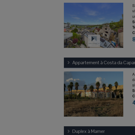
S
v
u
S
T
C
Appartement à
Costa da Capar
A
d
s
S
C
Duplex à
Mamer