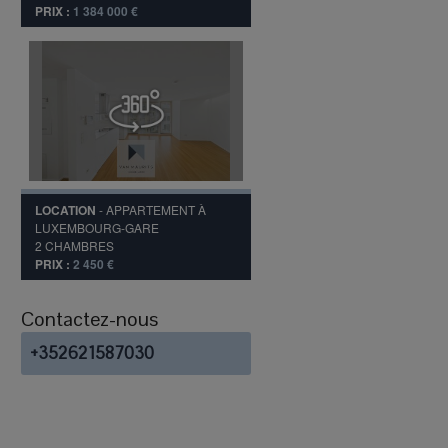
PRIX :
1 384 000 €
LOCATION
-
APPARTEMENT
À
LUXEMBOURG-GARE
2
CHAMBRES
PRIX :
2 450 €
Contactez-nous
+352621587030