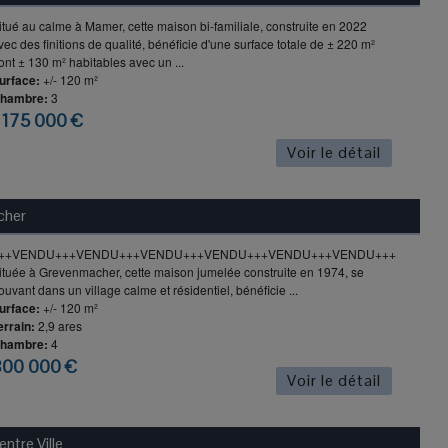
itué au calme à Mamer, cette maison bi-familiale, construite en 2022
vec des finitions de qualité, bénéficie d'une surface totale de ± 220 m²
ont ± 130 m² habitables avec un ...
urface:
+/- 120 m²
hambre:
3
 175 000 €
Voir le détail
cher
++VENDU+++VENDU+++VENDU+++VENDU+++VENDU+++VENDU+++
ituée à Grevenmacher, cette maison jumelée construite en 1974, se
rouvant dans un village calme et résidentiel, bénéficie ...
urface:
+/- 120 m²
errain:
2,9 ares
hambre:
4
800 000 €
Voir le détail
tre Ville