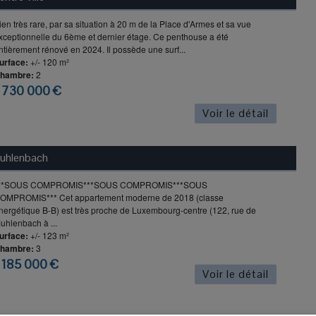
ien très rare, par sa situation à 20 m de la Place d'Armes et sa vue
xceptionnelle du 6ème et dernier étage. Ce penthouse a été
ntièrement rénové en 2024. Il possède une surf...
urface:
+/- 120 m²
hambre:
2
 730 000 €
Voir le détail
uhlenbach
**SOUS COMPROMIS***SOUS COMPROMIS***SOUS
OMPROMIS*** Cet appartement moderne de 2018 (classe
nergétique B-B) est très proche de Luxembourg-centre (122, rue de
uhlenbach à ...
urface:
+/- 123 m²
hambre:
3
 185 000 €
Voir le détail