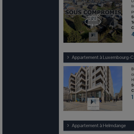
L
l
p
S
T
C
Appartement à
Luxembourg-Cen
B
c
H
S
C
1
Appartement à
Helmdange