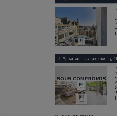
B
e
e
S
C
1
Appartement à
Luxembourg-M
*
C
é
M
S
C
1
91 - 100 sur 224 annonces