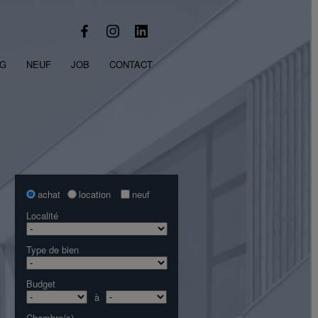
OG
NEUF
JOB
CONTACT
achat
location
neuf
Localité
Type de bien
Budget
à
Chambre(s)