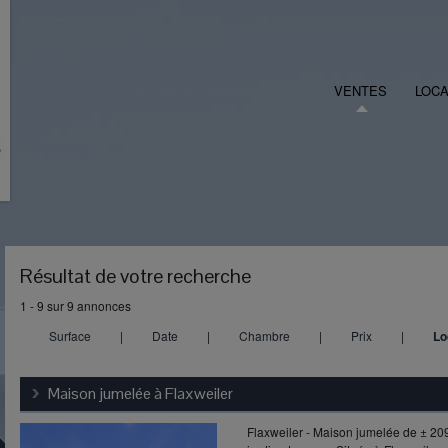
VENTES
LOCA
Résultat de votre recherche
1 - 9 sur 9 annonces
Surface
|
Date
|
Chambre
|
Prix
|
Lo
Maison jumelée à
Flaxweiler
Flaxweiler - Maison jumelée de ± 20