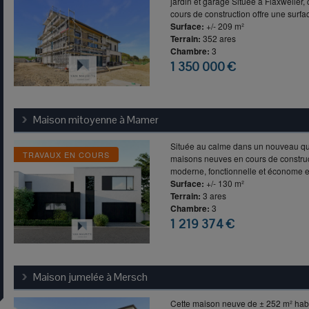
jardin et garage Située à Flaxweiler
cours de construction offre une surface
Surface:
+/- 209 m²
Terrain:
352 ares
Chambre:
3
1 350 000 €
Maison mitoyenne à
Mamer
Située au calme dans un nouveau qua
TRAVAUX EN COURS
maisons neuves en cours de constru
moderne, fonctionnelle et économe en
Surface:
+/- 130 m²
Terrain:
3 ares
Chambre:
3
1 219 374 €
Maison jumelée à
Mersch
Cette maison neuve de ± 252 m² habit