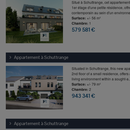
Situé à Schuttrange, cet appartement
1er étage d'une petite résidence, offr
contemporain au sein d'un environne.
Surface:
+/- 56 m²
Chambre:
1
579 581 €
Appartement à
Schuttrange
Situated in Schuttrange, this new apa
2nd floor of a small residence, offer
living environment within a sought-a..
Surface:
+/- 79 m²
Chambre:
2
943 341 €
Appartement à
Schuttrange