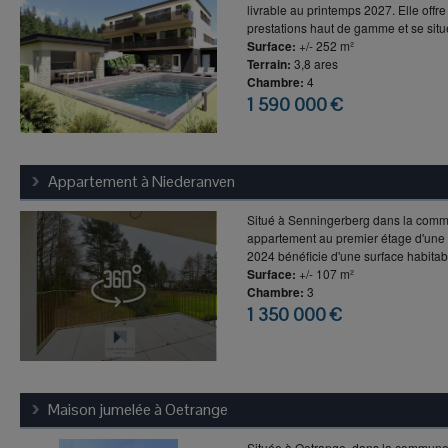
livrable au printemps 2027. Elle offr
prestations haut de gamme et se situe 
Surface:
+/- 252 m²
Terrain:
3,8 ares
Chambre:
4
1 590 000 €
Appartement à
Niederanven
Situé à Senningerberg dans la comm
appartement au premier étage d'une 
2024 bénéficie d'une surface habitabl
Surface:
+/- 107 m²
Chambre:
3
1 350 000 €
Maison jumelée à
Oetrange
Située à Oetrange, dans la commune 